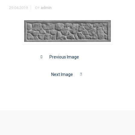
29.04.2019
От
admin
Previous Image
Next Image