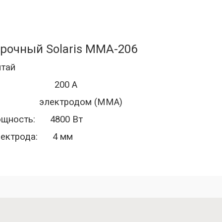
рочный Solaris MMA-206
итай
ок: 200 А
: электродом (MMA)
ощность: 4800 Вт
электрода: 4 мм