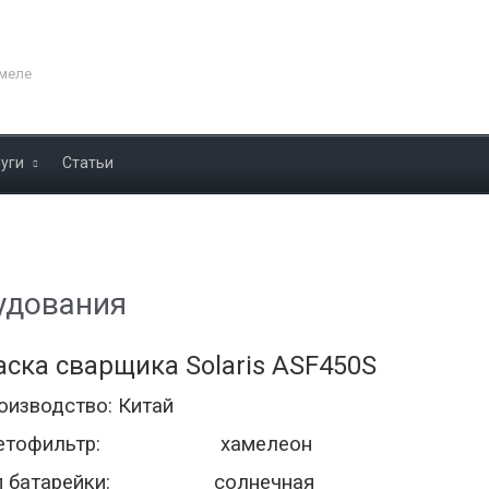
омеле
луги
Статьи
удования
ска сварщика Solaris ASF450S
оизводство: Китай
ветофильтр: хамелеон
п батарейки: солнечная